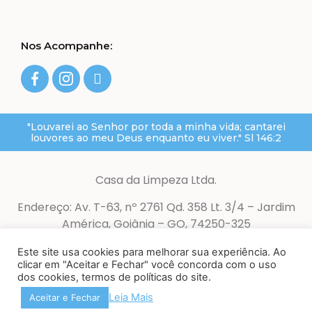
Nos Acompanhe:
"Louvarei ao Senhor por toda a minha vida; cantarei
louvores ao meu Deus enquanto eu viver." Sl 146:2
Casa da Limpeza Ltda.
Endereço: Av. T-63, nº 2761 Qd. 358 Lt. 3/4 – Jardim
América, Goiânia – GO, 74250-325
CNPJ: 07.964.337/0001-68
Este site usa cookies para melhorar sua experiência. Ao
clicar em "Aceitar e Fechar" você concorda com o uso
© 2022 Casa da Limpeza – Todos os direitos
dos cookies, termos de políticas do site.
reservados.
Leia Mais
Aceitar e Fechar