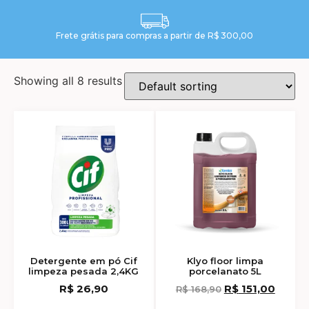
Frete grátis para compras a partir de R$ 300,00
Showing all 8 results
Detergente em pó Cif
Klyo floor limpa
limpeza pesada 2,4KG
porcelanato 5L
R$
26,90
R$
151,00
R$
168,90