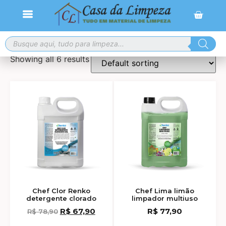
Frete grátis para compras a partir de R$ 300,00
Showing all 6 results
Chef Clor Renko
Chef Lima limão
detergente clorado
limpador multiuso
R$
67,90
R$
77,90
R$
78,90