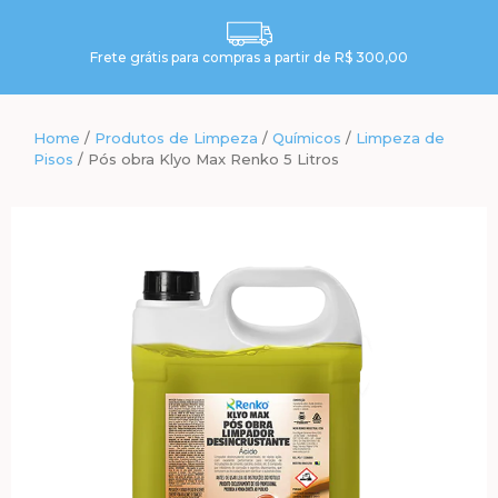
Frete grátis para compras a partir de R$ 300,00
Home
/
Produtos de Limpeza
/
Químicos
/
Limpeza de
Pisos
/ Pós obra Klyo Max Renko 5 Litros