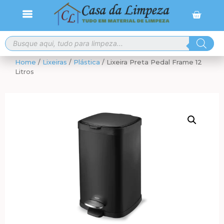
Frete grátis para compras a partir de R$ 300,00
Home
/
Lixeiras
/
Plástica
/ Lixeira Preta Pedal Frame 12
Litros