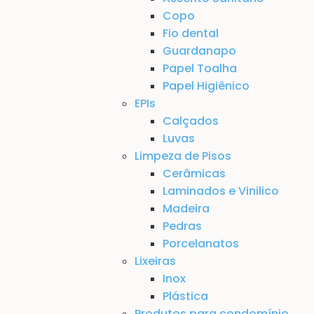
Copo
Fio dental
Guardanapo
Papel Toalha
Papel Higiênico
EPIs
Calçados
Luvas
Limpeza de Pisos
Cerâmicas
Laminados e Vinilico
Madeira
Pedras
Porcelanatos
Lixeiras
Inox
Plástica
Produtos para condomínio